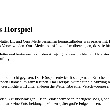
s Hörspiel
utter Liz und Oma Merle versuchen herauszufinden, was passiert ist. 
 Verschwinden. Oma Merle lässt sich von ihm überzeugen, dass sie hi
tter und bestimmen aktiv den Ausgang der Geschichte mit. Als erstes in
uftrag.
er noch nicht gegeben. Das Hörspiel entwickelt sich je nach Entscheid
enden Dramen im ganz Kleinen. Das Hörspiel wurde für die Nutzung mit
r Geschichte wird unter anderen die Weitergabe einer Verschwörungser
nden“) zu überwältigen. Einen „einfachen“ oder „richtigen“ Weg gibt 
heinbar kleine Entscheidungen können später große Folgen haben.