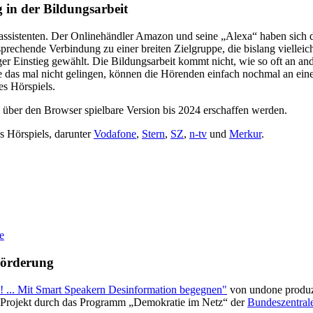
g in der Bildungsarbeit
hassistenten. Der Onlinehändler Amazon und seine „Alexa“ haben sich d
rsprechende Verbindung zu einer breiten Zielgruppe, die bislang viellei
r Einstieg gewählt. Die Bildungsarbeit kommt nicht, wie so oft an ande
lte das mal nicht gelingen, können die Hörenden einfach nochmal an ei
s Hörspiels.
e über den Browser spielbare Version bis 2024 erschaffen werden.
s Hörspiels, darunter
Vodafone
,
Stern
,
SZ
,
n-tv
und
Merkur
.
e
örderung
! ... Mit Smart Speakern Desinformation begegnen"
von undone produz
 Projekt durch das Programm „Demokratie im Netz“ der
Bundeszentrale