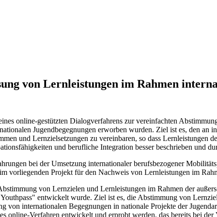
sung von Lernleistungen im Rahmen intern
eines online-gestützten Dialogverfahrens zur vereinfachten Abstimmu
nationalen Jugendbegegnungen erworben wurden. Ziel ist es, den an int
en und Lernzielsetzungen zu vereinbaren, so dass Lernleistungen der
ipationsfähigkeiten und berufliche Integration besser beschrieben und 
hrungen bei der Umsetzung internationaler berufsbezogener Mobilitäts
n im vorliegenden Projekt für den Nachweis von Lernleistungen im Ra
r Abstimmung von Lernzielen und Lernleistungen im Rahmen der außersc
"Youthpass" entwickelt wurde. Ziel ist es, die Abstimmung von Lernzi
von internationalen Begegnungen in nationale Projekte der Jugendarb
ges online-Verfahren entwickelt und erprobt werden, das bereits bei de