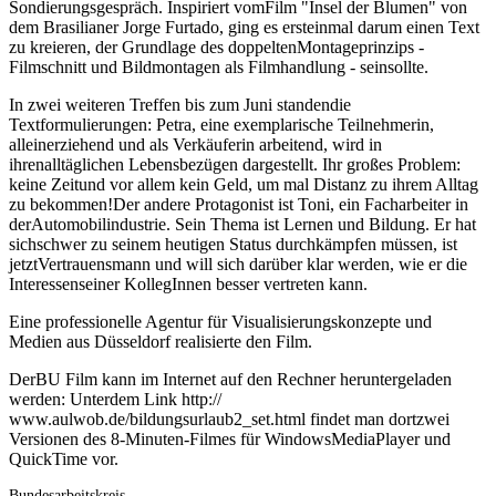
Sondierungsgespräch. Inspiriert vomFilm "Insel der Blumen" von
dem Brasilianer Jorge Furtado, ging es ersteinmal darum einen Text
zu kreieren, der Grundlage des doppeltenMontageprinzips -
Filmschnitt und Bildmontagen als Filmhandlung - seinsollte.
In zwei weiteren Treffen bis zum Juni standendie
Textformulierungen: Petra, eine exemplarische Teilnehmerin,
alleinerziehend und als Verkäuferin arbeitend, wird in
ihrenalltäglichen Lebensbezügen dargestellt. Ihr großes Problem:
keine Zeitund vor allem kein Geld, um mal Distanz zu ihrem Alltag
zu bekommen!Der andere Protagonist ist Toni, ein Facharbeiter in
derAutomobilindustrie. Sein Thema ist Lernen und Bildung. Er hat
sichschwer zu seinem heutigen Status durchkämpfen müssen, ist
jetztVertrauensmann und will sich darüber klar werden, wie er die
Interessenseiner KollegInnen besser vertreten kann.
Eine professionelle Agentur für Visualisierungskonzepte und
Medien aus Düsseldorf realisierte den Film.
DerBU Film kann im Internet auf den Rechner heruntergeladen
werden: Unterdem Link http://
www.aulwob.de/bildungsurlaub2_set.html findet man dortzwei
Versionen des 8-Minuten-Filmes für WindowsMediaPlayer und
QuickTime vor.
Bundesarbeitskreis